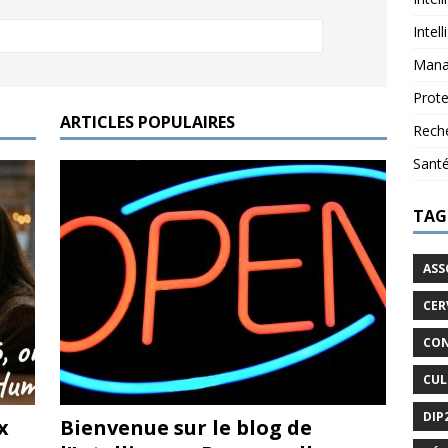
Intel
Mana
Prote
ARTICLES POPULAIRES
Reche
Sant
TAG
ASS
CER
CON
CUL
DIP
x
Bienvenue sur le blog de