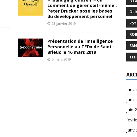
NEU
comment se gérer soit-même :
e
Peter Drucker pose les bases
OLI
du développement personnel
PSY
28 janvier 2019
ROB
Présentation de l’Intelligence
SAN
Personnelle au TEDx de Saint
Brieuc le 16 mars 2019
TED
5 mars 2019
ARC
janvi
janvi
juin 
févri
janvi