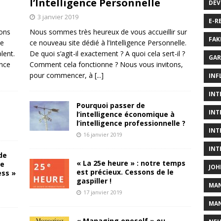
l’Intelligence Personnelle
DÉV
3 janvier 2019
E-R
sons
Nous sommes très heureux de vous accueillir sur
FAK
de
ce nouveau site dédié à l’Intelligence Personnelle.
lent.
De quoi s’agit-il exactement ? A quoi cela sert-il ?
GAR
ence
Comment cela fonctionne ? Nous vous invitons,
pour commencer, à
[...]
INF
INT
Pourquoi passer de
INT
l’intelligence économique à
l’intelligence professionnelle ?
INT
16 janvier 2019
INT
de
« La 25e heure » : notre temps
te
JOH
est précieux. Cessons de le
ess »
gaspiller !
MA
17 janvier 2019
MAN
« Managing oneself » ou