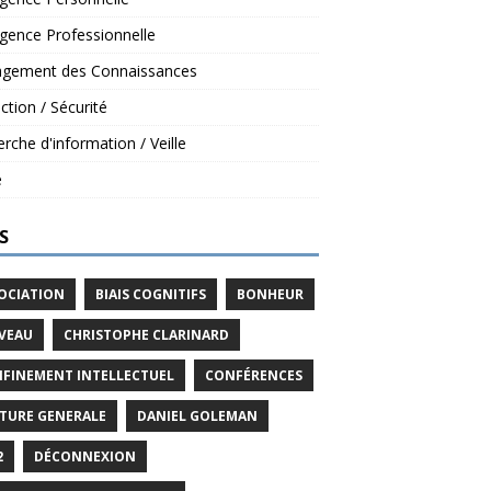
ligence Professionnelle
gement des Connaissances
ction / Sécurité
rche d'information / Veille
é
S
OCIATION
BIAIS COGNITIFS
BONHEUR
VEAU
CHRISTOPHE CLARINARD
FINEMENT INTELLECTUEL
CONFÉRENCES
TURE GENERALE
DANIEL GOLEMAN
2
DÉCONNEXION