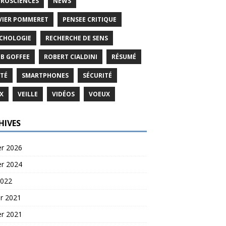
ROSCIENCES
NEWS
VIER POMMERET
PENSEE CRITIQUE
CHOLOGIE
RECHERCHE DE SENS
B GOFFEE
ROBERT CIALDINI
RÉSUMÉ
TÉ
SMARTPHONES
SÉCURITÉ
X
VEILLE
VIDÉOS
VOEUX
HIVES
er 2026
er 2024
2022
er 2021
er 2021