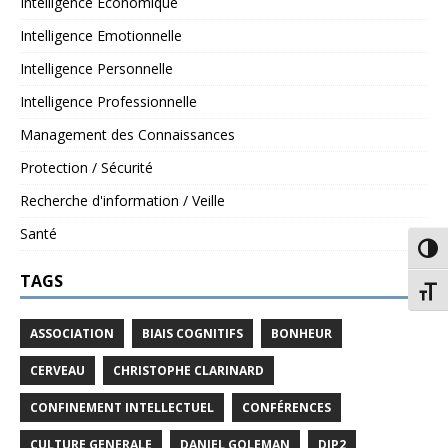
Intelligence Economique
Intelligence Emotionnelle
Intelligence Personnelle
Intelligence Professionnelle
Management des Connaissances
Protection / Sécurité
Recherche d'information / Veille
Santé
Passe
TAGS
Chang
ASSOCIATION
BIAIS COGNITIFS
BONHEUR
CERVEAU
CHRISTOPHE CLARINARD
CONFINEMENT INTELLECTUEL
CONFÉRENCES
CULTURE GENERALE
DANIEL GOLEMAN
DIP2