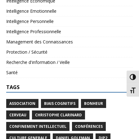
Intelligence Economique
Intelligence Emotionnelle
Intelligence Personnelle
Intelligence Professionnelle
Management des Connaissances
Protection / Sécurité
Recherche d'information / Veille
Santé
Passe
TAGS
Chang
ASSOCIATION
BIAIS COGNITIFS
BONHEUR
CERVEAU
CHRISTOPHE CLARINARD
CONFINEMENT INTELLECTUEL
CONFÉRENCES
CULTURE GENERALE
DANIEL GOLEMAN
DIP2