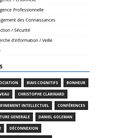
ligence Professionnelle
gement des Connaissances
ction / Sécurité
rche d'information / Veille
é
S
OCIATION
BIAIS COGNITIFS
BONHEUR
VEAU
CHRISTOPHE CLARINARD
FINEMENT INTELLECTUEL
CONFÉRENCES
TURE GENERALE
DANIEL GOLEMAN
2
DÉCONNEXION