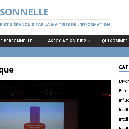
RSONNELLE
GER ET S'ÉPANOUIR PAR LA MAITRISE DE L'INFORMATION
CE PERSONNELLE
ASSOCIATION DIP2
QUI SOMMES
ique
CAT
Diver
Entre
Influ
Intel
Intel
Intel