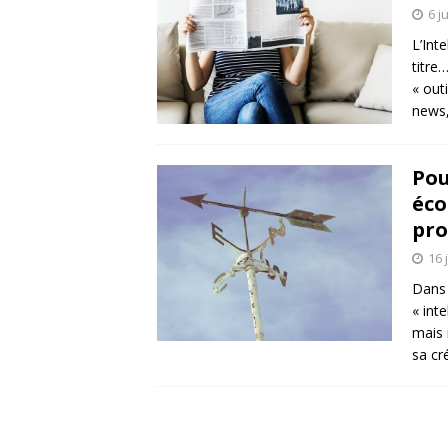
6 j
L’Int
titre
« out
news,
Pou
éco
pro
16 
Dans 
« int
mais 
sa cr