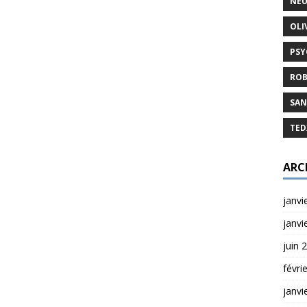
NEU
OLI
PSY
ROB
SAN
TED
ARC
janvi
janvi
juin 
févri
janvi