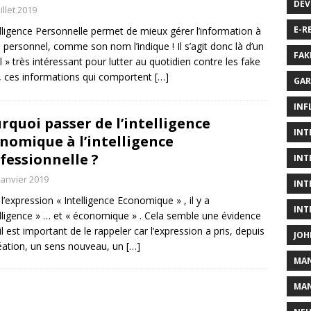
DÉV
uillet 2019
E-R
elligence Personnelle permet de mieux gérer l’information à
… personnel, comme son nom l’indique ! Il s’agit donc là d’un
FAK
il » très intéressant pour lutter au quotidien contre les fake
 ces informations qui comportent
[…]
GAR
INF
rquoi passer de l’intelligence
INT
nomique à l’intelligence
fessionnelle ?
INT
janvier 2019
INT
l’expression « Intelligence Economique » , il y a
INT
elligence » … et « économique » . Cela semble une évidence
il est important de le rappeler car l’expression a pris, depuis
JOH
éation, un sens nouveau, un
[…]
MA
MAN