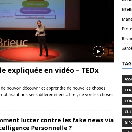
Intel
Mana
Prote
Reche
Sant
TAG
le expliquée en vidéo – TEDx
ASS
t de pouvoir découvrir et apprendre de nouvelles choses
CER
 mobilisant nos sens différemment… bref, de voir les choses
CON
CUL
ment lutter contre les fake news via
DIP
ntelligence Personnelle ?