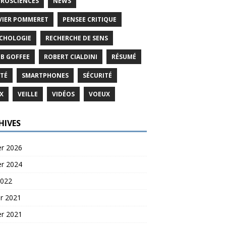
ROSCIENCES
NEWS
VIER POMMERET
PENSEE CRITIQUE
CHOLOGIE
RECHERCHE DE SENS
B GOFFEE
ROBERT CIALDINI
RÉSUMÉ
TÉ
SMARTPHONES
SÉCURITÉ
X
VEILLE
VIDÉOS
VOEUX
HIVES
er 2026
er 2024
2022
er 2021
er 2021