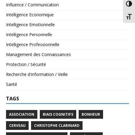
Influence / Communication
Passe
Intelligence Economique
Chang
Intelligence Emotionnelle
Intelligence Personnelle
Intelligence Professionnelle
Management des Connaissances
Protection / Sécurité
Recherche d'information / Veille
Santé
TAGS
ASSOCIATION
BIAIS COGNITIFS
BONHEUR
CERVEAU
CHRISTOPHE CLARINARD