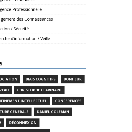
ligence Professionnelle
gement des Connaissances
ction / Sécurité
rche d'information / Veille
é
S
OCIATION
BIAIS COGNITIFS
BONHEUR
VEAU
CHRISTOPHE CLARINARD
FINEMENT INTELLECTUEL
CONFÉRENCES
TURE GENERALE
DANIEL GOLEMAN
2
DÉCONNEXION