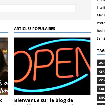
Intel
Mana
Prote
ARTICLES POPULAIRES
Reche
Sant
TAG
ASS
CER
CON
CUL
DIP
x
Bienvenue sur le blog de