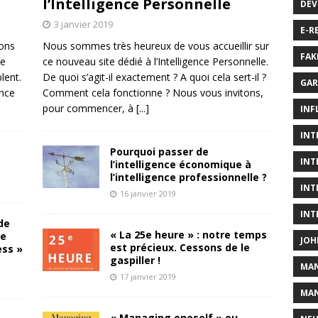
l’Intelligence Personnelle
DÉV
3 janvier 2019
E-R
sons
Nous sommes très heureux de vous accueillir sur
FAK
de
ce nouveau site dédié à l’Intelligence Personnelle.
lent.
De quoi s’agit-il exactement ? A quoi cela sert-il ?
GAR
ence
Comment cela fonctionne ? Nous vous invitons,
pour commencer, à
[...]
INF
INT
Pourquoi passer de
INT
l’intelligence économique à
l’intelligence professionnelle ?
INT
16 janvier 2019
INT
de
« La 25e heure » : notre temps
te
JOH
est précieux. Cessons de le
ess »
gaspiller !
MA
17 janvier 2019
MAN
« Managing oneself » ou