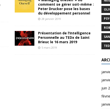
NEU
comment se gérer soit-même :
e
Peter Drucker pose les bases
OLI
du développement personnel
PSY
28 janvier 2019
ROB
Présentation de l’Intelligence
SAN
Personnelle au TEDx de Saint
Brieuc le 16 mars 2019
TED
5 mars 2019
ARC
janvi
janvi
juin 
févri
janvi