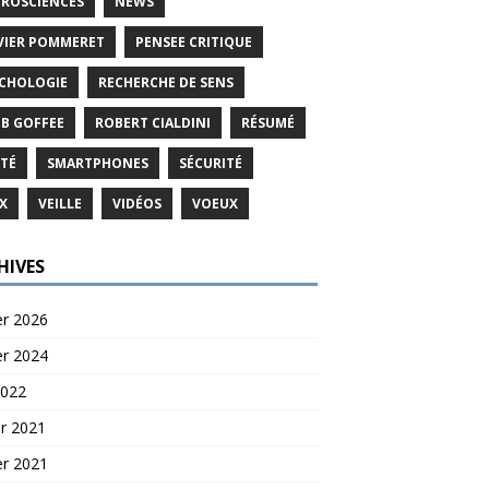
ROSCIENCES
NEWS
VIER POMMERET
PENSEE CRITIQUE
CHOLOGIE
RECHERCHE DE SENS
B GOFFEE
ROBERT CIALDINI
RÉSUMÉ
TÉ
SMARTPHONES
SÉCURITÉ
X
VEILLE
VIDÉOS
VOEUX
HIVES
er 2026
er 2024
2022
er 2021
er 2021