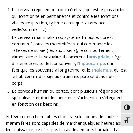
Le cerveau reptilien ou tronc cérébral, qui est le plus ancien,
qui fonctionne en permanence et contrôle les fonctions
vitales (respiration, rythme cardiaque, alternance
veille/sommeil, …)
Le cerveau mammalien ou système limbique, qui est
commun à tous les mammifères, qui commande les
réflexes de survie (liés aux 5 sens), le comportement
alimentaire et la sexualité. Il comprend l’
amygdale
, siège
des émotions et de leur souvenir, l’
hippocampe
, qui
fabrique les souvenirs à long terme, et le
thalamus
, qui est
le hub central des signaux transmis partout dans notre
corps.
Le cerveau humain ou cortex, dont plusieurs régions sont
spécialisées et dont les neurones s’activent ou s’éteignent
en fonction des besoins
Passe
Et l’évolution a bien fait les choses : si les bébés des autres
Chang
mammifères sont capables de marcher quelques heures après
leur naissance, ce n’est pas le cas des enfants humains. La