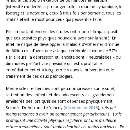
l’endurance, soit un exercice de 30 minutes en aérobie
(intensité modérée et prolongée telle la marche dynamique, le
footing et la natation), deux à trois fois par semaine, tous les
matins étant le must pour ceux qui peuvent le faire.
Plus important encore, les études ont montré l’impact positif
que ces activités physiques pouvaient avoir sur la santé. En
effet, le risque de développer la maladie d’Alzheimer diminue
de 60%, celui d’avoir une attaque cérébrale diminue de 57%.
Par ailleurs, la dépression et l’anxiété sont « neutralisées » ou
diminuées par l’activité physique qui est « profitable
immédiatement et à long terme » dans la prévention et le
traitement de ces deux pathologies.
Même si les recherches sont peu nombreuses sur le sujet,
l’attention des enfants et des adolescents est grandement
améliorée dès lors qu’ils se sont dépensés physiquement.
Selon le Dr Antronette Yancey (
décédée en 2013
), «
ils ont
moins tendance à avoir un comportement perturbateur
[…]
s’ils
pratiquent une activité physique régulière, ont une meilleure
estime d’eux-mêmes, sont moins déprimés et moins anxieux
« . En