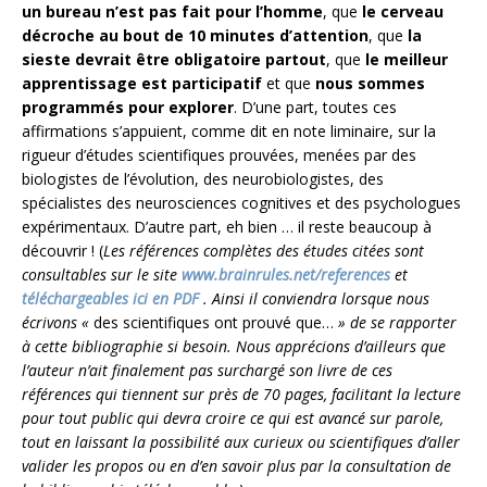
un bureau n’est pas fait pour l’homme
, que
le cerveau
décroche au bout de 10 minutes d’attention
, que
la
sieste devrait être obligatoire partout
, que
le meilleur
apprentissage est participatif
et que
nous sommes
programmés pour explorer
. D’une part, toutes ces
affirmations s’appuient, comme dit en note liminaire, sur la
rigueur d’études scientifiques prouvées, menées par des
biologistes de l’évolution, des neurobiologistes, des
spécialistes des neurosciences cognitives et des psychologues
expérimentaux. D’autre part, eh bien … il reste beaucoup à
découvrir ! (
Les références complètes des études citées sont
consultables sur le site
www.brainrules.net/references
et
téléchargeables ici en PDF
. Ainsi il conviendra lorsque nous
écrivons «
des scientifiques ont prouvé que…
» de se rapporter
à cette bibliographie si besoin. Nous apprécions d’ailleurs que
l’auteur n’ait finalement pas surchargé son livre de ces
références qui tiennent sur près de 70 pages, facilitant la lecture
pour tout public qui devra croire ce qui est avancé sur parole,
tout en laissant la possibilité aux curieux ou scientifiques d’aller
valider les propos ou en d’en savoir plus par la consultation de