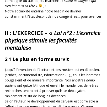
compagnie ou aux objets matériels («
saleté de bagnole qui
n’en fait qu’à sa tête
»
) !
Notre sociabilité entraîne notre besoin de deviner
constamment l’état d’esprit de nos congénères… pour avancer
!
II : L’EXERCICE –
«
Loi n°2 : L’exercice
physique stimule les facultés
mentales
«
2.1 Le plus en forme survit
Jusqu’à l’invention de l’écriture et des métiers qui en découlent
(scribes, documentaliste, informaticien (…)), tous les hommes
bougeaient et de manière importante. Nos ancêtres
homo
sapiens
ont quitté l’Afrique et envahi le monde. Les dernières
recherches tendraient à prouver qu’ils se déplaçaient
rapidement et sur de longues distances.
Selon l’auteur, le développement du cerveau est corrélable à
l’effort physique engendré par ces déplacements. Chaque