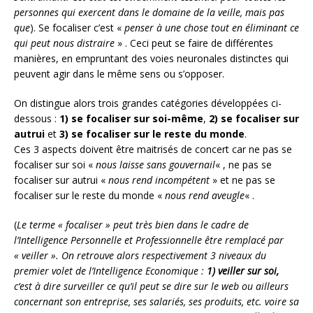
personnes qui exercent dans le domaine de la veille, mais pas
que
). Se focaliser c’est «
penser à une chose tout en éliminant ce
qui peut nous distraire
» . Ceci peut se faire de différentes
manières, en empruntant des voies neuronales distinctes qui
peuvent agir dans le même sens ou s’opposer.
On distingue alors trois grandes catégories développées ci-
dessous :
1) se focaliser sur soi-même
,
2) se focaliser sur
autrui
et
3) se focaliser sur le reste du monde
.
Ces 3 aspects doivent être maitrisés de concert car ne pas se
focaliser sur soi «
nous laisse sans gouvernail
« , ne pas se
focaliser sur autrui «
nous rend incompétent
» et ne pas se
focaliser sur le reste du monde «
nous rend aveugle
« .
(
Le terme « focaliser » peut très bien dans le cadre de
l’Intelligence Personnelle et Professionnelle être remplacé par
« veiller ». On retrouve alors respectivement 3 niveaux du
premier volet de l’Intelligence Economique :
1) veiller sur soi,
c’est à dire surveiller ce qu’il peut se dire sur le web ou ailleurs
concernant son entreprise, ses salariés, ses produits, etc. voire sa