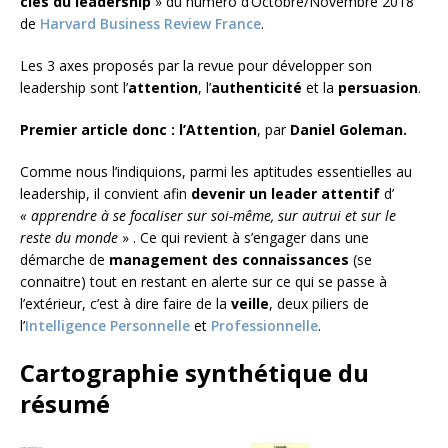
clés du leadership
» du numéro d’Octobre/Novembre 2018
de
Harvard Business Review France
.
Les 3 axes proposés par la revue pour développer son
leadership sont l’
attention
, l’
authenticité
et la
persuasion
.
Premier article donc : l’Attention
, par
Daniel Goleman.
Comme nous l’indiquions, parmi les aptitudes essentielles au
leadership, il convient afin
devenir un leader attentif
d’
« apprendre à se focaliser sur soi-même, sur autrui et sur le
reste du monde
» . Ce qui revient à s’engager dans une
démarche de
management des connaissances
(se
connaitre) tout en restant en alerte sur ce qui se passe à
l’extérieur, c’est à dire faire de la
veille
, deux piliers de
l’
Intelligence Personnelle
et
Professionnelle
.
Cartographie synthétique du
résumé