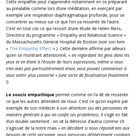
Cette empathie peut s’apprendre notamment en se préparant
au préalable comme lors d’une méditation, en exerçant par
exemple une respiration diaphragmatique profonde, pour se
concentrer au mieux sur ce que l’on va ressentir de l’autre.
C’est en tout cas ce qui ressort d’une étude de Helen Riess,
Directrice du programme « Empathy and Relational Science »
du Massachusetts General Hospital de Boston (voir son livre
«
The Empathy Effect
» ). Cette dernière affirme par ailleurs
qu’en se montrant attentionné, «
en regardant les gens dans les
yeux et en étant à l’écoute de leurs expressions, même si vous
n’en avez pas particulièrement envie, vous pouvez commencer à
vous sentir plus concerné
»
(une sorte de focalisation finalement
!)
Le soucis empathique
permet comme on l’a dit de ressentir
ce que les autres attendent de nous. C’est ce qu’on espère par
exemple de son médecin à son attention (
ou des personnes de
manière générale à qui on confie ses problèmes
). Il s’agit en fait
d’un double sentiment : on vit la détresse d’autrui comme s’il
s’agissait de la notre mais «
en décidant si nous répondrons aux
besoins de cette personne, nous mesurons délibérément combien