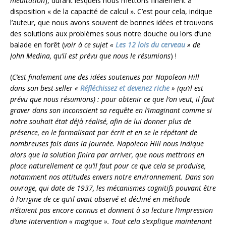
méditation
), durant lesquels nous mettons finalement à
disposition « de la capacité de calcul ». C’est pour cela, indique
l’auteur, que nous avons souvent de bonnes idées et trouvons
des solutions aux problèmes sous notre douche ou lors d’une
balade en forêt (
voir à ce sujet «
Les 12 lois du cerveau
» de
John Medina, qu’il est prévu que nous le résumions
) !
(
C’est finalement une des idées soutenues par Napoleon Hill
dans son best-seller «
Réfléchissez et devenez riche
» (qu’il est
prévu que nous résumions) : pour obtenir ce que l’on veut, il faut
graver dans son inconscient sa requête en l’imaginant comme si
notre souhait état déjà réalisé, afin de lui donner plus de
présence, en le formalisant par écrit et en se le répétant de
nombreuses fois dans la journée. Napoleon Hill nous indique
alors que la solution finira par arriver, que nous mettrons en
place naturellement ce qu’il faut pour ce que cela se produise,
notamment nos attitudes envers notre environnement. Dans son
ouvrage, qui date de 1937, les mécanismes cognitifs pouvant être
à l’origine de ce qu’il avait observé et décliné en méthode
n’étaient pas encore connus et donnent à sa lecture l’impression
d’une intervention « magique ». Tout cela s’explique maintenant