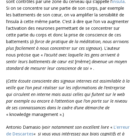
sont contrôlés par une zone du cerveau qui s’appelle l’
insula
.
Si on se concentre sur une partie de son corps, par exemple
les battements de son cœur, on va amplifier la sensibilité de
l’insula à cette même partie. C’est à dire que l’on va augmenter
l’activation des neurones permettant de se concentrer sur
cette partie du corps et donc la prise de conscience de ces
battements (
à force de pratique de la méditation, nous arrivons
plus facilement à nous concentrer sur ces signaux
). L’auteur
nous précise que «
l’acuité avec laquelle les gens arrivent à
sentir leurs battements de cœur est
[même]
devenue un moyen
standard de mesurer leur conscience de soi
» .
(
Cette écoute consciente des signaux internes est assimilable à la
veille que l’on peut réaliser sur les informations de l’entreprise
qui circulent en interne mais aussi celles qui fuitent sur le web
par exemple ou encore à l’attention que l’on porte sur le niveau
de ses connaissances dans le cadre d’une démarche de
« knowledge management ».)
Antonio Damasio (
voir notamment son excellent livre
«
L’erreur
de Descartes
«
si vous vous intéressez aux biais cognitifs et à