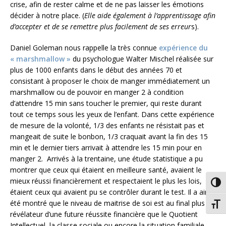
crise, afin de rester calme et de ne pas laisser les émotions
décider à notre place. (
Elle aide également à l’apprentissage afin
d’accepter et de se remettre plus facilement de ses erreur
s).
Daniel Goleman nous rappelle la très connue
expérience du
« marshmallow »
du psychologue Walter Mischel réalisée sur
plus de 1000 enfants dans le début des années 70 et
consistant à proposer le choix de manger immédiatement un
marshmallow ou de pouvoir en manger 2 à condition
d’attendre 15 min sans toucher le premier, qui reste durant
tout ce temps sous les yeux de l’enfant. Dans cette expérience
de mesure de la volonté, 1/3 des enfants ne résistait pas et
mangeait de suite le bonbon, 1/3 craquait avant la fin des 15
min et le dernier tiers arrivait à attendre les 15 min pour en
manger 2. Arrivés à la trentaine, une étude statistique a pu
montrer que ceux qui étaient en meilleure santé, avaient le
mieux réussi financièrement et respectaient le plus les lois,
Passe
étaient ceux qui avaient pu se contrôler durant le test. Il a ainsi
été montré que le niveau de maitrise de soi est au final plus
Chang
révélateur d’une future réussite financière que le Quotient
Intellectuel, la classe sociale ou encore la situation familiale.