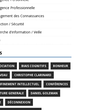
ligence Professionnelle
gement des Connaissances
ction / Sécurité
rche d'information / Veille
é
S
OCIATION
BIAIS COGNITIFS
BONHEUR
VEAU
CHRISTOPHE CLARINARD
FINEMENT INTELLECTUEL
CONFÉRENCES
TURE GENERALE
DANIEL GOLEMAN
2
DÉCONNEXION