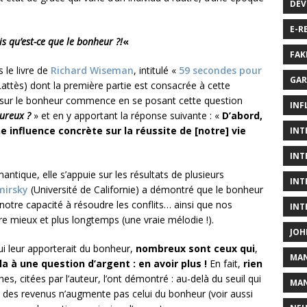
DÉV
E-R
s qu’est-ce que le bonheur ?!
«
FAK
le livre de
Richard Wiseman
, intitulé «
59 secondes pour
GAR
Lattès) dont la première partie est consacrée à cette
e sur le bonheur commence en se posant cette question
INF
eureux ?
» et en y apportant la réponse suivante : «
D’abord,
ne influence concrète sur la réussite de [notre] vie
INT
INT
tique, elle s’appuie sur les résultats de plusieurs
INT
mirsky
(Université de Californie) a démontré que le bonheur
 notre capacité à résoudre les conflits… ainsi que nos
INT
re mieux et plus longtemps (une vraie mélodie !).
JOH
 leur apporterait du bonheur,
nombreux sont ceux qui
,
MA
 à une question d’argent : en avoir plus !
En fait,
rien
hes, citées par l’auteur, l’ont démontré : au-delà du seuil qui
MAN
des revenus n’augmente pas celui du bonheur (voir aussi