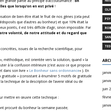
û en grande partie au principe d’accoutumance :
on
NEU
les que lorsqu’on en est privé
!
OLI
tion de bien-être était le fruit de nos gènes (cela peut
PSY
édisposés que d’autres au bonheur) et que 10% était la
ux points, il est très difficile d’agir, sinon impossible. Par
ROB
tre volonté, de notre attitude et du regard que
SAN
TED
 concrètes, issues de la recherche scientifique, pour
re », méthodique, est orientée vers la solution, quand « la
ARC
ter à la confusion intérieure (c’est aussi ce que propose
t dans son livre «
Le Bonheur sans ordonnance
« ). En
janvi
la gratitude » (consistant à énumérer 5 motifs de gratitude
janvi
 technique de la description de l’avenir idéal ou de
juin 
févri
r mettre en œuvre cette technique :
janvi
s ont procuré du bonheur la semaine passée;