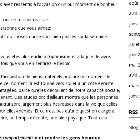
août
us avez ressentis à l’occasion d’un pur moment de bonheur
avril
 tout en restant réaliste;
janvi
 personne que vous aimez;
sept
ents ou choses qui se sont bien passés sur la semaine
juille
juin 
ous êtes plus enclin à l’optimisme et à la joie de vivre.
ois que vous en sentirez le besoin.
mai 
avril
l’acquisition de biens matériels procure un moment de
ue ce moment-là est tourné vers soi et a un côté égoïste.
mars
rtagées, parce qu’elles découlent de notre capacité sociale,
janvi
manent. Des études ont d’ailleurs montré que les personnes
 autrui sont largement plus heureuses dans la vie que celles
ur elles-mêmes. Et ce n’est pas qu’une question d’argent,
RSS
rire, un temps d’écoute, une aide physique. Tout cela
Blog
 les comportements
» et rendre les gens heureux.