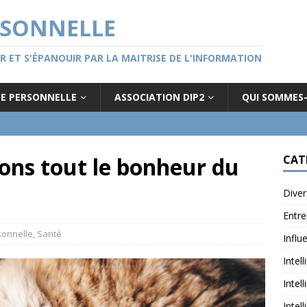
RSONNELLE
GER ET S'ÉPANOUIR PAR LA MAITRISE DE L'INFORMATION
CE PERSONNELLE
ASSOCIATION DIP2
QUI SOMMES
ons tout le bonheur du
CAT
Diver
Entre
sonnelle
,
Santé
Influ
Intel
Intel
Intel