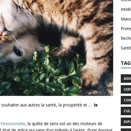
Intel
Mana
Prote
Reche
Sant
TAG
ASS
CER
CON
e souhaiter aux autres la santé, la prospérité et …
le
CUL
DIP
ofessionnelle
, la quête de sens est un des moteurs de
t état de grâce qui varie d’un individu à l’autre, d’une époque