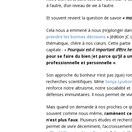
à l’autre, d’un niveau de vie à l’autre.
Et souvent revient la question de savoir
« mai
Cela nous a emmené à nous (re)plonger dans 
prendre les bonnes décisions
» (édition JC 
thématique, chère à nos cœurs. Cette parti
capitale : «
Pourquoi est-il important d’être h
pour se faire du bien
[
et parce qu’]il a u
professionnelle et personnelle »
.
Son approche du bonheur n’est pas (que) roman
recherches scientifiques. Mme
Sonja Lyubo
renforce notre altruisme, notre sociabilité et
défenses immunitaires. Il nous permet de viv
Mais quand on demande à nos proches ce qui
souvent comme nous-même,
ramènent cela
n’est plus faux
. Plusieurs études et recherc
permet de vivre décemment, l’accroissement 