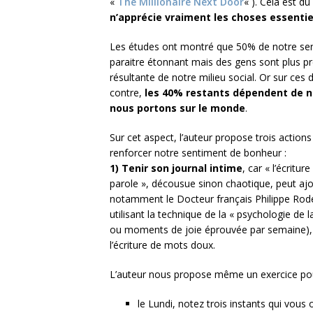
«
The Millionaire Next Door
« ). Cela est d
n’apprécie vraiment les choses essentiel
Les études ont montré que 50% de notre sensa
paraitre étonnant mais des gens sont plus pr
résultante de notre milieu social. Or sur ces de
contre,
les 40% restants dépendent de no
nous portons sur le monde
.
Sur cet aspect, l’auteur propose trois actions
renforcer notre sentiment de bonheur :
1) Tenir son journal intime
, car « l’écritu
parole », décousue sinon chaotique, peut ajou
notamment le Docteur français Philippe Rode
utilisant la technique de la « psychologie de 
ou moments de joie éprouvée par semaine), la
l’écriture de mots doux.
L’auteur nous propose même un exercice pou
le Lundi, notez trois instants qui vou